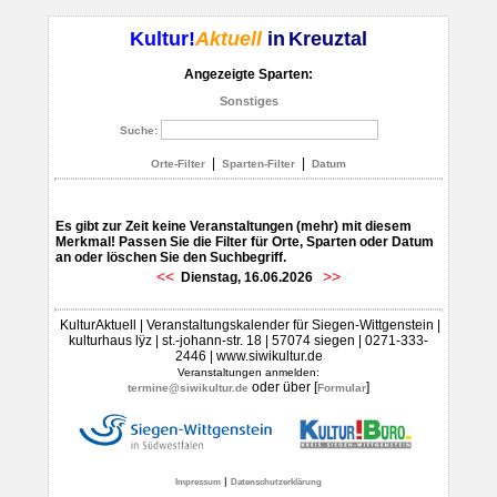
Kultur!
Aktuell
in
Kreuztal
Angezeigte Sparten:
Sonstiges
Suche:
|
|
Orte-Filter
Sparten-Filter
Datum
Es gibt zur Zeit keine Veranstaltungen (mehr) mit diesem
Merkmal! Passen Sie die Filter für Orte, Sparten oder Datum
an oder löschen Sie den Suchbegriff.
<<
>>
Dienstag, 16.06.2026
KulturAktuell | Veranstaltungskalender für Siegen-Wittgenstein |
kulturhaus lÿz | st.-johann-str. 18 | 57074 siegen | 0271-333-
2446 | www.siwikultur.de
Veranstaltungen anmelden:
oder über [
]
termine@siwikultur.de
Formular
|
Impressum
Datenschutzerklärung