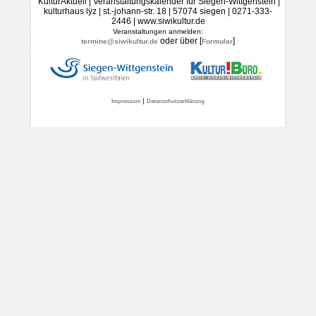
KulturAktuell | Veranstaltungskalender für Siegen-Wittgenstein |
kulturhaus lÿz | st.-johann-str. 18 | 57074 siegen | 0271-333-
2446 | www.siwikultur.de
Veranstaltungen anmelden:
oder über [
]
termine@siwikultur.de
Formular
|
Impressum
Datenschutzerklärung