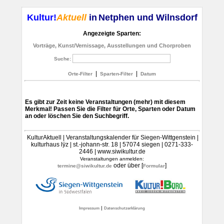
Kultur!
Aktuell
in
Netphen und Wilnsdorf
Angezeigte Sparten:
Vorträge, Kunst/Vernissage, Ausstellungen und Chorproben
Suche:
|
|
Orte-Filter
Sparten-Filter
Datum
Es gibt zur Zeit keine Veranstaltungen (mehr) mit diesem
Merkmal! Passen Sie die Filter für Orte, Sparten oder Datum
an oder löschen Sie den Suchbegriff.
KulturAktuell | Veranstaltungskalender für Siegen-Wittgenstein |
kulturhaus lÿz | st.-johann-str. 18 | 57074 siegen | 0271-333-
2446 | www.siwikultur.de
Veranstaltungen anmelden:
oder über [
]
termine@siwikultur.de
Formular
|
Impressum
Datenschutzerklärung