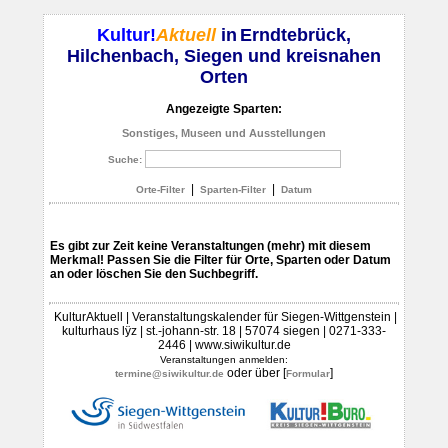
Kultur!
Aktuell
in
Erndtebrück,
Hilchenbach, Siegen und kreisnahen
Orten
Angezeigte Sparten:
Sonstiges, Museen und Ausstellungen
Suche:
|
|
Orte-Filter
Sparten-Filter
Datum
Es gibt zur Zeit keine Veranstaltungen (mehr) mit diesem
Merkmal! Passen Sie die Filter für Orte, Sparten oder Datum
an oder löschen Sie den Suchbegriff.
KulturAktuell | Veranstaltungskalender für Siegen-Wittgenstein |
kulturhaus lÿz | st.-johann-str. 18 | 57074 siegen | 0271-333-
2446 | www.siwikultur.de
Veranstaltungen anmelden:
oder über [
]
termine@siwikultur.de
Formular