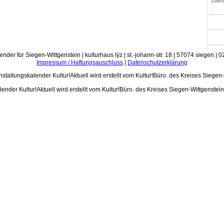
Liter
ender für Siegen-Wittgenstein | kulturhaus lÿz | st.-johann-str. 18 | 57074 siegen |
Impressum / Haftungsauschluss
|
Datenschutzerklärung
ender Kultur!Aktuell wird erstellt vom Kultur!Büro. des Kreises Siegen-Wittgenstei