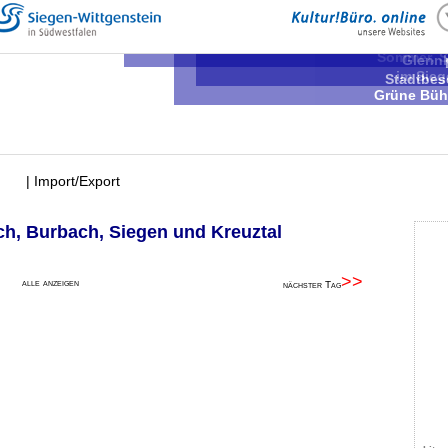
Workshop „Abente
Sta
Donn
Vorlesestunde für
Donn
Sommer, S
Glennk
im Sieg
Stadtbes
Grüne Büh
| Import/Export
ch, Burbach, Siegen und Kreuztal
>>
alle anzeigen
nächster Tag