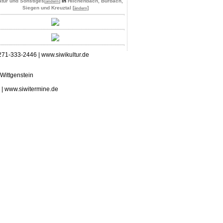
atur und Sonstiges
[
]
in
Hilchenbach, Burbach,
ändern
Siegen und Kreuztal [
]
ändern
 0271-333-2446 | www.siwikultur.de
n | www.siwitermine.de