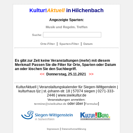
Kultur!
Aktuell
in
Hilchenbach
Angezeigte Sparten:
Musik und Regelm. Treffen
Suche:
|
|
Orte-Filter
Sparten-Filter
Datum
Es gibt zur Zeit keine Veranstaltungen (mehr) mit diesem
Merkmal! Passen Sie die Filter für Orte, Sparten oder Datum
an oder löschen Sie den Suchbegriff.
<<
>>
Donnerstag, 25.11.2021
KulturAktuell | Veranstaltungskalender für Siegen-Wittgenstein |
kulturhaus lÿz | st.-johann-str. 18 | 57074 siegen | 0271-333-
2446 | www.siwikultur.de
Veranstaltungen anmelden:
oder über [
]
termine@siwikultur.de
Formular
|
Impressum
Datenschutzerklärung