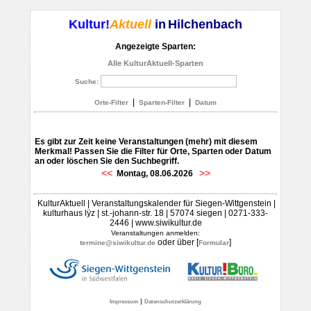
Kultur!
Aktuell
in
Hilchenbach
Angezeigte Sparten:
Alle KulturAktuell-Sparten
Suche:
|
|
Orte-Filter
Sparten-Filter
Datum
Es gibt zur Zeit keine Veranstaltungen (mehr) mit diesem
Merkmal! Passen Sie die Filter für Orte, Sparten oder Datum
an oder löschen Sie den Suchbegriff.
<<
>>
Montag, 08.06.2026
KulturAktuell | Veranstaltungskalender für Siegen-Wittgenstein |
kulturhaus lÿz | st.-johann-str. 18 | 57074 siegen | 0271-333-
2446 | www.siwikultur.de
Veranstaltungen anmelden:
oder über [
]
termine@siwikultur.de
Formular
|
Impressum
Datenschutzerklärung