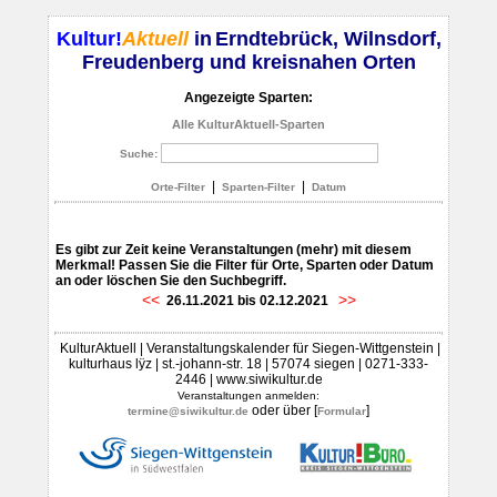
Kultur!
Aktuell
in
Erndtebrück, Wilnsdorf,
Freudenberg und kreisnahen Orten
Angezeigte Sparten:
Alle KulturAktuell-Sparten
Suche:
|
|
Orte-Filter
Sparten-Filter
Datum
Es gibt zur Zeit keine Veranstaltungen (mehr) mit diesem
Merkmal! Passen Sie die Filter für Orte, Sparten oder Datum
an oder löschen Sie den Suchbegriff.
<<
>>
26.11.2021 bis 02.12.2021
KulturAktuell | Veranstaltungskalender für Siegen-Wittgenstein |
kulturhaus lÿz | st.-johann-str. 18 | 57074 siegen | 0271-333-
2446 | www.siwikultur.de
Veranstaltungen anmelden:
oder über [
]
termine@siwikultur.de
Formular