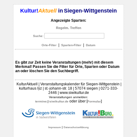
Kultur!
Aktuell
in
Siegen-Wittgenstein
Angezeigte Sparten:
Regelm. Treffen
Suche:
|
|
Orte-Filter
Sparten-Filter
Datum
Es gibt zur Zeit keine Veranstaltungen (mehr) mit diesem
Merkmal! Passen Sie die Filter für Orte, Sparten oder Datum
an oder löschen Sie den Suchbegriff.
KulturAktuell | Veranstaltungskalender für Siegen-Wittgenstein |
kulturhaus lÿz | st.-johann-str. 18 | 57074 siegen | 0271-333-
2446 | www.siwikultur.de
Veranstaltungen anmelden:
oder über [
]
termine@siwikultur.de
Formular
|
Impressum
Datenschutzerklärung