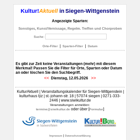
Kultur!
Aktuell
in
Siegen-Wittgenstein
Angezeigte Sparten:
Sonstiges, Kunst/Vernissage, Regelm. Treffen und Chorproben
Suche:
|
|
Orte-Filter
Sparten-Filter
Datum
Es gibt zur Zeit keine Veranstaltungen (mehr) mit diesem
Merkmal! Passen Sie die Filter für Orte, Sparten oder Datum
an oder löschen Sie den Suchbegriff.
<<
>>
Dienstag, 12.05.2026
KulturAktuell | Veranstaltungskalender für Siegen-Wittgenstein |
kulturhaus lÿz | st.-johann-str. 18 | 57074 siegen | 0271-333-
2446 | www.siwikultur.de
Veranstaltungen anmelden:
oder über [
]
termine@siwikultur.de
Formular
|
Impressum
Datenschutzerklärung