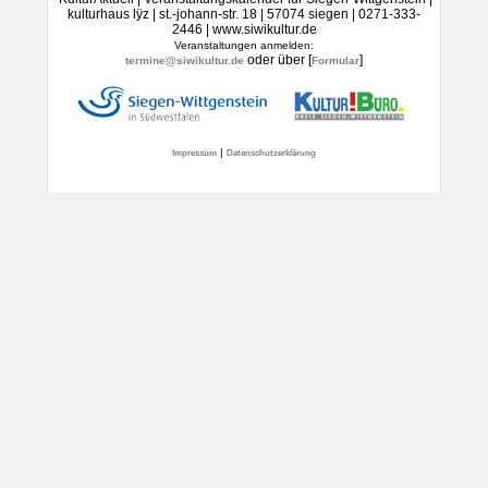
kulturhaus lÿz | st.-johann-str. 18 | 57074 siegen | 0271-333-
2446 | www.siwikultur.de
Veranstaltungen anmelden:
oder über [
]
termine@siwikultur.de
Formular
|
Impressum
Datenschutzerklärung