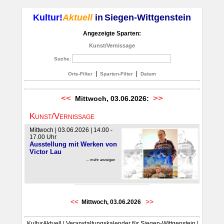
Kultur!
Aktuell
in
Siegen-Wittgenstein
Angezeigte Sparten:
Kunst/Vernissage
Suche:
|
|
Orte-Filter
Sparten-Filter
Datum
<<
>>
Mittwoch, 03.06.2026:
Kunst/Vernissage
Mittwoch | 03.06.2026 | 14.00 -
17.00 Uhr
Ausstellung mit Werken von
Victor Lau
... mehr anzeigen
<<
>>
Mittwoch, 03.06.2026
KulturAktuell | Veranstaltungskalender für Siegen-Wittgenstein |