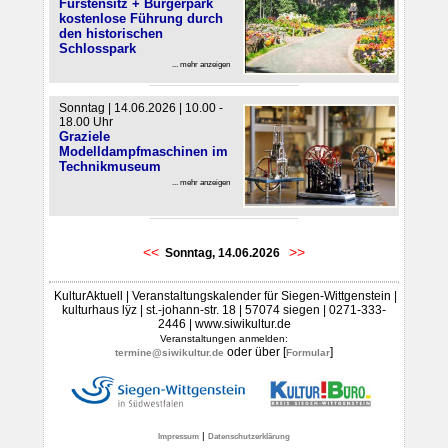
Fürstensitz + Bürgerpark
kostenlose Führung durch
den historischen
Schlosspark
... mehr anzeigen
Sonntag | 14.06.2026 | 10.00 -
18.00 Uhr
Graziele
Modelldampfmaschinen im
Technikmuseum
... mehr anzeigen
<<
>>
Sonntag, 14.06.2026
KulturAktuell | Veranstaltungskalender für Siegen-Wittgenstein |
kulturhaus lÿz | st.-johann-str. 18 | 57074 siegen | 0271-333-
2446 | www.siwikultur.de
Veranstaltungen anmelden:
oder über [
]
termine@siwikultur.de
Formular
|
Impressum
Datenschutzerklärung