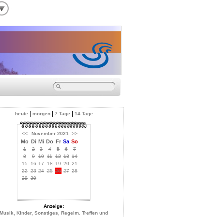
|
|
|
heute
morgen
7 Tage
14 Tage
<<
November 2021
>>
Mo
Di
Mi
Do
Fr
Sa
So
1
2
3
4
5
6
7
8
9
10
11
12
13
14
15
16
17
18
19
20
21
22
23
24
25
26
27
28
29
30
Anzeige:
Musik, Kinder, Sonstiges, Regelm. Treffen und