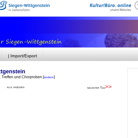
| Import/Export
ttgenstein
. Treffen und Chorproben
[
]
ändern
>>
alle anzeigen
nächster Tag