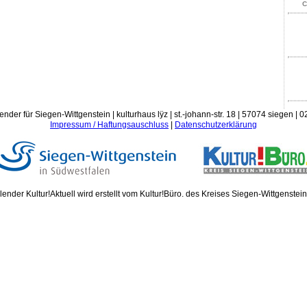
C
ender für Siegen-Wittgenstein | kulturhaus lÿz | st.-johann-str. 18 | 57074 siegen |
Impressum / Haftungsauschluss
|
Datenschutzerklärung
ender Kultur!Aktuell wird erstellt vom Kultur!Büro. des Kreises Siegen-Wittgenstei
Donn