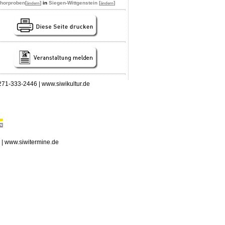
horproben
[
]
in
Siegen-Wittgenstein [
]
ändern
ändern
 0271-333-2446 | www.siwikultur.de
n | www.siwitermine.de
erstag, 06.08.2026: