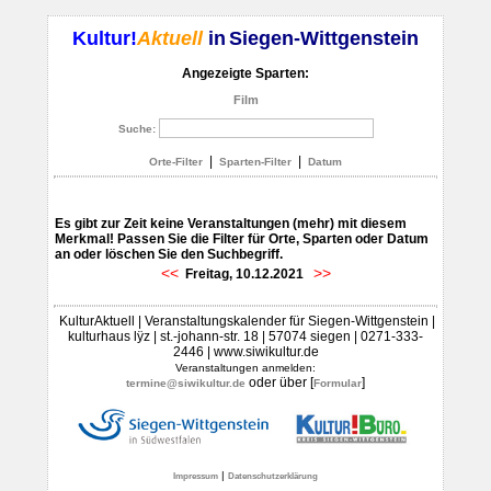
Kultur!
Aktuell
in
Siegen-Wittgenstein
Angezeigte Sparten:
Film
Suche:
|
|
Orte-Filter
Sparten-Filter
Datum
Es gibt zur Zeit keine Veranstaltungen (mehr) mit diesem
Merkmal! Passen Sie die Filter für Orte, Sparten oder Datum
an oder löschen Sie den Suchbegriff.
<<
>>
Freitag, 10.12.2021
KulturAktuell | Veranstaltungskalender für Siegen-Wittgenstein |
kulturhaus lÿz | st.-johann-str. 18 | 57074 siegen | 0271-333-
2446 | www.siwikultur.de
Veranstaltungen anmelden:
oder über [
]
termine@siwikultur.de
Formular
|
Impressum
Datenschutzerklärung