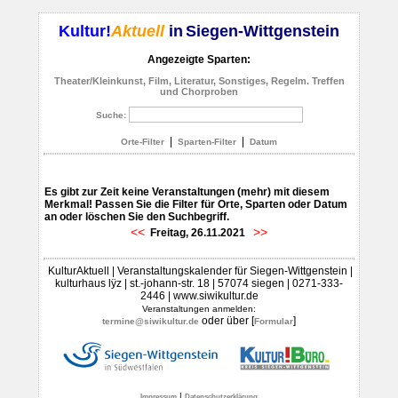
Kultur!
Aktuell
in
Siegen-Wittgenstein
Angezeigte Sparten:
Theater/Kleinkunst, Film, Literatur, Sonstiges, Regelm. Treffen
und Chorproben
Suche:
|
|
Orte-Filter
Sparten-Filter
Datum
Es gibt zur Zeit keine Veranstaltungen (mehr) mit diesem
Merkmal! Passen Sie die Filter für Orte, Sparten oder Datum
an oder löschen Sie den Suchbegriff.
<<
>>
Freitag, 26.11.2021
KulturAktuell | Veranstaltungskalender für Siegen-Wittgenstein |
kulturhaus lÿz | st.-johann-str. 18 | 57074 siegen | 0271-333-
2446 | www.siwikultur.de
Veranstaltungen anmelden:
oder über [
]
termine@siwikultur.de
Formular
|
Impressum
Datenschutzerklärung