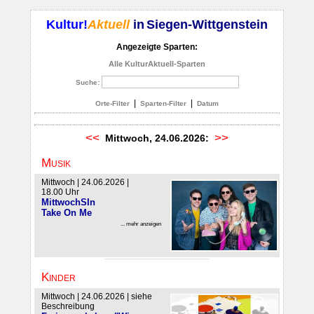
Kultur!
Aktuell
in
Siegen-Wittgenstein
Angezeigte Sparten:
Alle KulturAktuell-Sparten
Suche:
|
|
Orte-Filter
Sparten-Filter
Datum
<<
>>
Mittwoch, 24.06.2026:
Musik
Mittwoch | 24.06.2026 |
18.00 Uhr
MittwochSIn
Take On Me
... mehr anzeigen
Kinder
Mittwoch | 24.06.2026 | siehe
Beschreibung