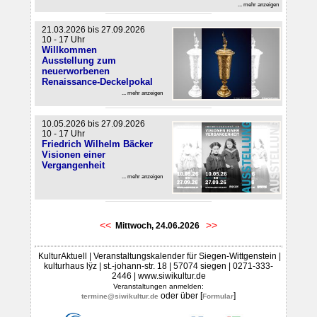
... mehr anzeigen
21.03.2026 bis 27.09.2026
10 - 17 Uhr
Willkommen
Ausstellung zum
neuerworbenen
Renaissance-Deckelpokal
... mehr anzeigen
10.05.2026 bis 27.09.2026
10 - 17 Uhr
Friedrich Wilhelm Bäcker
Visionen einer
Vergangenheit
... mehr anzeigen
<<
>>
Mittwoch, 24.06.2026
KulturAktuell | Veranstaltungskalender für Siegen-Wittgenstein |
kulturhaus lÿz | st.-johann-str. 18 | 57074 siegen | 0271-333-
2446 | www.siwikultur.de
Veranstaltungen anmelden:
oder über [
]
termine@siwikultur.de
Formular