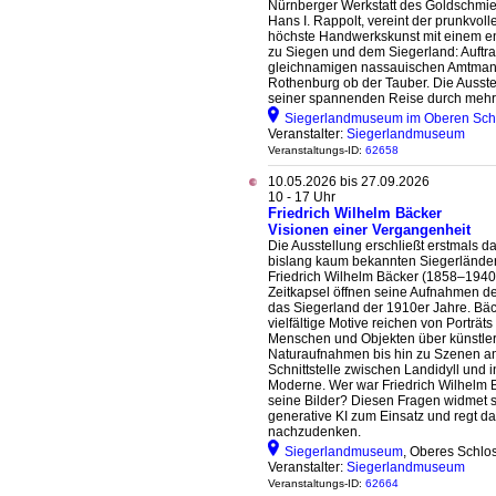
Nürnberger Werkstatt des Goldschmi
Hans I. Rappolt, vereint der prunkvoll
höchste Handwerkskunst mit einem 
zu Siegen und dem Siegerland: Auftr
gleichnamigen nassauischen Amtmann
Rothenburg ob der Tauber. Die Ausstell
seiner spannenden Reise durch mehr
Siegerlandmuseum im Oberen Schl
Veranstalter:
Siegerlandmuseum
Veranstaltungs-ID:
62658
10.05.2026 bis 27.09.2026
10 - 17 Uhr
Friedrich Wilhelm Bäcker
Visionen einer Vergangenheit
Die Ausstellung erschließt erstmals d
bislang kaum bekannten Siegerländer
Friedrich Wilhelm Bäcker (1858–1940
Zeitkapsel öffnen seine Aufnahmen de
das Siegerland der 1910er Jahre. Bä
vielfältige Motive reichen von Porträts
Menschen und Objekten über künstle
Naturaufnahmen bis hin zu Szenen a
Schnittstelle zwischen Landidyll und in
Moderne. Wer war Friedrich Wilhelm 
seine Bilder? Diesen Fragen widmet 
generative KI zum Einsatz und regt da
nachzudenken.
Siegerlandmuseum
, Oberes Schlo
Veranstalter:
Siegerlandmuseum
Veranstaltungs-ID:
62664