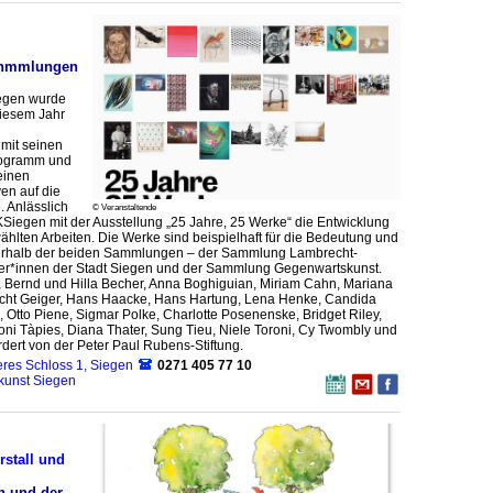
enmmlungen
egen wurde
diesem Jahr
 mit seinen
rogramm und
einen
en auf die
 Anlässlich
© Veranstaltende
Siegen mit der Ausstellung „25 Jahre, 25 Werke“ die Entwicklung
ten Arbeiten. Die Werke sind beispielhaft für die Bedeutung und
nerhalb der beiden Sammlungen – der Sammlung Lambrecht-
er*innen der Stadt Siegen und der Sammlung Gegenwartskunst.
, Bernd und Hilla Becher, Anna Boghiguian, Miriam Cahn, Mariana
recht Geiger, Hans Haacke, Hans Hartung, Lena Henke, Candida
, Otto Piene, Sigmar Polke, Charlotte Posenenske, Bridget Riley,
ni Tàpies, Diana Thater, Sung Tieu, Niele Toroni, Cy Twombly und
ördert von der Peter Paul Rubens-Stiftung.
res Schloss 1, Siegen
0271 405 77 10
kunst Siegen
stall und
n und der