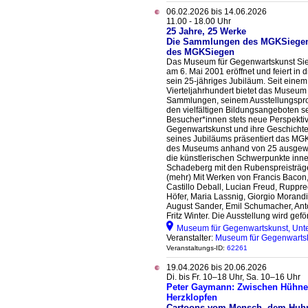
06.02.2026 bis 14.06.2026
11.00 - 18.00 Uhr
25 Jahre, 25 Werke
Die Sammlungen des MGKSieg
des MGKSiegen
Das Museum für Gegenwartskunst Si
am 6. Mai 2001 eröffnet und feiert in 
sein 25-jähriges Jubiläum. Seit einem
Vierteljahrhundert bietet das Museum
Sammlungen, seinem Ausstellungsp
den vielfältigen Bildungsangeboten s
Besucher*innen stets neue Perspektiv
Gegenwartskunst und ihre Geschichte.
seines Jubiläums präsentiert das MGK
des Museums anhand von 25 ausgewähl
die künstlerischen Schwerpunkte in
Schadeberg mit den Rubenspreisträg
(mehr) Mit Werken von Francis Bacon
Castillo Deball, Lucian Freud, Rupp
Höfer, Maria Lassnig, Giorgio Morandi
August Sander, Emil Schumacher, Anto
Fritz Winter. Die Ausstellung wird gef
Museum für Gegenwartskunst, Unte
Veranstalter:
Museum für Gegenwarts
Veranstaltungs-ID:
62261
19.04.2026 bis 20.06.2026
Di. bis Fr. 10–18 Uhr, Sa. 10–16 Uhr
Peter Gaymann: Zwischen Hühner
Herzklopfen
Cartoons vom Mensch, dem Huh