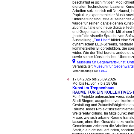
beschäftigt er sich mit den Möglichkei
digitalen Technologien basierter Kunst
Arbeiten setzt er sich mit Netzkunst, I
Popkultur, experimenteller Musik sowi
Unterhaltungsindustrie auseinander. 
wurde für seinen ganz eigenen künstl
Zugriff auf alte und neue digitale T
und Gegenstand zugleich. Mit einem f
„hackt” die visuelle Sprache von Sof
Ausstellung „
End User
“ bildet eine S
dynamischen LED-Screens, medialer u
kommerzieller Bildproduktion. Sie spi
wider. Wie der Titel bereits andeutet
sowie seiner künstlerischen Übersetzu
Museum für Gegenwartskunst, Unte
Veranstalter:
Museum für Gegenwarts
Veranstaltungs-ID:
61517
17.04.2026 bis 25.09.2026
Mo. bis Fr., von 7 bis 18 Uhr
Kunst im Treppenhaus
RÄUME FÜR EIN KOLLEKTIVES
Fünf Projekte untersuchen verschiede
Stadt Siegen, ausgehend von konkret
Gestaltung und Zukunftsfähigkeit dies
Räume.Jedes Projekt skizziert hierbei
Weiterentwicklung. Im Mittelpunkt steh
Frage, wie sich urbane Räume transf
lassen, ohne ihre Geschichte zu verli
Gemeinsam zeichnen die Arbeiten das
Stadt, die nicht neu erfunden, sonder