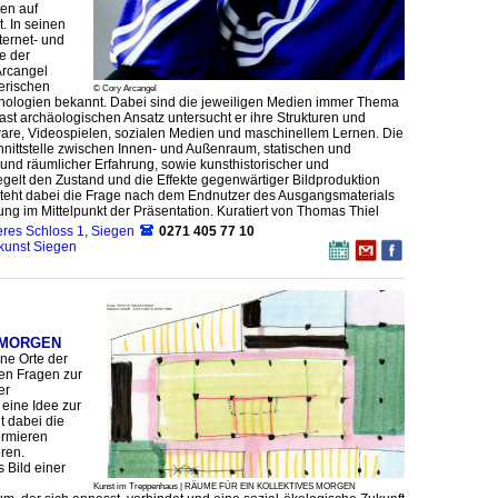
ten auf
. In seinen
nternet- und
e der
S
Arcangel
Theater Rotes Zebra – Aman
erischen
© Cory Arcangel
Kinderth
echnologien bekannt. Dabei sind die jeweiligen Medien immer Thema
ast archäologischen Ansatz untersucht er ihre Strukturen und
tware, Videospielen, sozialen Medien und maschinellem Lernen. Die
chnittstelle zwischen Innen- und Außenraum, statischen und
nd räumlicher Erfahrung, sowie kunsthistorischer und
egelt den Zustand und die Effekte gegenwärtiger Bildproduktion
, steht dabei die Frage nach dem Endnutzer des Ausgangsmaterials
ng im Mittelpunkt der Präsentation. Kuratiert von Thomas Thiel
res Schloss 1, Siegen
0271 405 77 10
kunst Siegen
 MORGEN
ne Orte der
en Fragen zur
er
 eine Idee zur
t dabei die
ormieren
eren.
 Bild einer
n
Kunst im Treppenhaus | RÄUME FÜR EIN KOLLEKTIVES MORGEN