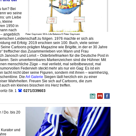
 tun? Bei
enn wo seine
uns: um Liebe
, kleine
ren 1950 in
S
ymann nach
Stadtführung - Altes Handwe
 – angeblich
Peter Gaymann: Wrk-Life Balance © Peter Gaymann
Von Fettnäpfchen, Henk
lerischen Leidenschaft zu folgen. 1976 machte er sich als
idung mit Erfolg: 2019 erschien sein 100. Buch, viele seiner
 Seine Cartoons prägten Magazine wie Brigitte, in der er 30 Jahre
me“ treffsicher das Zusammenleben von Mann und Frau
ch Janosch und Loriot – Osterbriefmarken für die Deutsche Post in
laren. Sein unverkennbares Markenzeichen sind die Hühner. Mit
nen menschliche Züge – mal verliebt, mal selbstbewusst, mal
humorvollen Federvieh steckt mehr als nur ein Gag: Es ist ein
n lacht nicht über seine Figuren, sondern mit ihnen – warmherzig,
ischentöne. Die
Art Galerie
Siegen lädt herzlich ein zu einer
eiser Wahrheiten. Freuen Sie sich auf Cartoons, die zum
 auch ein kleines bisschen ins Herz treffen.
ritz-Str. 1
0271/339603
 / Do. bis 20
, Kurator und
ahre