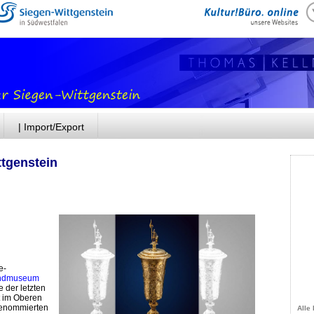
| Import/Export
ttgenstein
e-
andmuseum
 der letzten
t im Oberen
S
renommierten
Alle