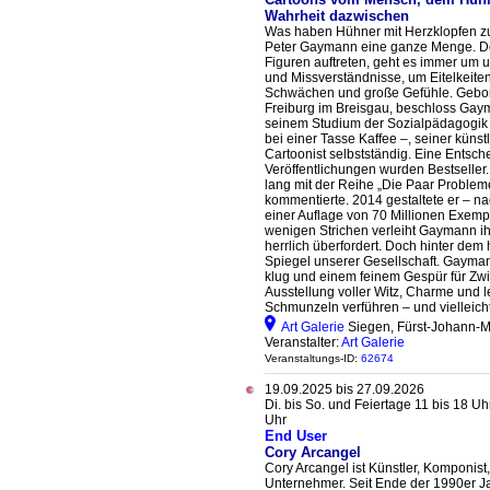
Wahrheit dazwischen
Was haben Hühner mit Herzklopfen zu
Peter Gaymann eine ganze Menge. D
Figuren auftreten, geht es immer um 
und Missverständnisse, um Eitelkeiten
Schwächen und große Gefühle. Gebo
Freiburg im Breisgau, beschloss Ga
seinem Studium der Sozialpädagogik
bei einer Tasse Kaffee –, seiner künst
Cartoonist selbstständig. Eine Entsche
Veröffentlichungen wurden Bestseller.
lang mit der Reihe „Die Paar Proble
kommentierte. 2014 gestaltete er – na
einer Auflage von 70 Millionen Exemp
wenigen Strichen verleiht Gaymann ih
herrlich überfordert. Doch hinter dem 
Spiegel unserer Gesellschaft. Gayman
klug und einem feinem Gespür für Zw
Ausstellung voller Witz, Charme und l
Schmunzeln verführen – und vielleicht
Art Galerie
Siegen, Fürst-Johann-Mo
Veranstalter:
Art Galerie
Veranstaltungs-ID:
62674
19.09.2025 bis 27.09.2026
Di. bis So. und Feiertage 11 bis 18 Uhr
Uhr
End User
Cory Arcangel
Cory Arcangel ist Künstler, Komponist
Unternehmer. Seit Ende der 1990er J