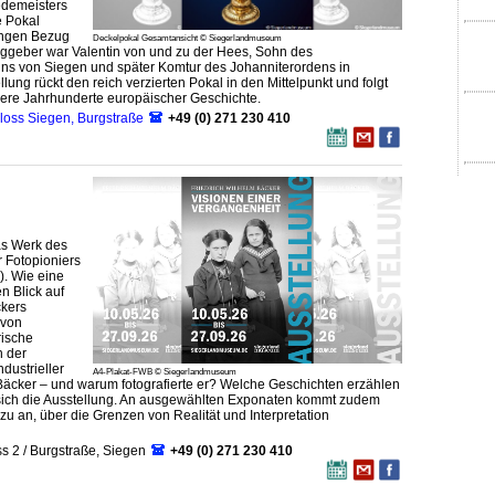
edemeisters
Atelier-Schatzsuche m
e Pokal
Exklusive 
engen Bezug
Deckelpokal Gesamtansicht © Siegerlandmuseum
aggeber war Valentin von und zu der Hees, Sohn des
s von Siegen und später Komtur des Johanniterordens in
ung rückt den reich verzierten Pokal in den Mittelpunkt und folgt
ere Jahrhunderte europäischer Geschichte.
oss Siegen, Burgstraße
+49 (0) 271 230 410
as Werk des
 Fotopioniers
). Wie eine
n Blick auf
ckers
 von
rische
n der
dustrieller
A4-Plakat-FWB © Siegerlandmuseum
Bäcker – und warum fotografierte er? Welche Geschichten erzählen
sich die Ausstellung. An ausgewählten Exponaten kommt zudem
zu an, über die Grenzen von Realität und Interpretation
ss 2 / Burgstraße, Siegen
+49 (0) 271 230 410