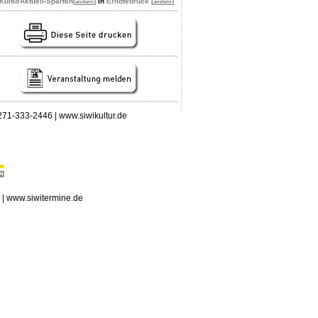
 KulturAktuell-Sparten
[
]
in
Erndtebrück [
]
ändern
ändern
 0271-333-2446 | www.siwikultur.de
n | www.siwitermine.de