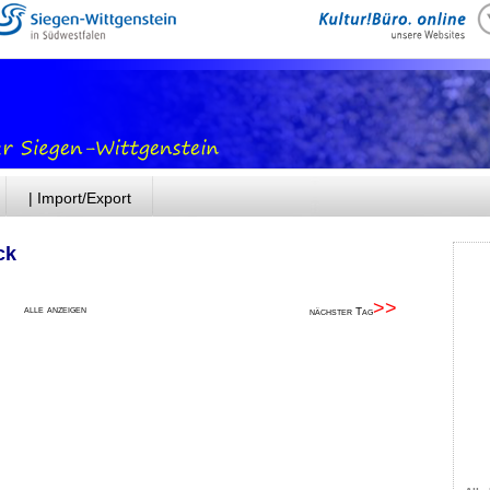
| Import/Export
ck
>>
alle anzeigen
nächster Tag