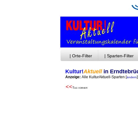
| Orte-Filter
| Sparten-Filter
Kultur!
Aktuell
in Erndtebrü
Anzeige:
Alle KulturAktuell-Sparten
[
]
ändern
<<
Tag vorher