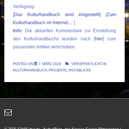
Verfügung.
[
Das Kulturhandbuch wird eingestellt
] [
Zum
Kulturhandbuch im Internet…
]
Info:
Die aktuellen Kommentare zur Einstellung
des Kulturhandbuchs wurden nach [
hier
] zum
passenden Artikel verschoben.
1.622
POSTED ON
7. MÄRZ 2020
VERÖFFENTLICHT IN
KULTURHANDBUCH
,
PROJEKTE
,
RÜCKBLICKE